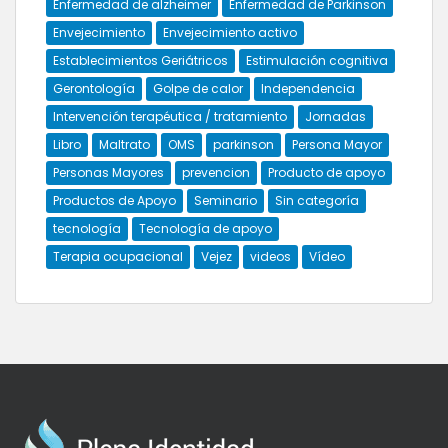
Enfermedad de alzheimer
Enfermedad de Parkinson
Envejecimiento
Envejecimiento activo
Establecimientos Geriátricos
Estimulación cognitiva
Gerontología
Golpe de calor
Independencia
Intervención terapéutica / tratamiento
Jornadas
Libro
Maltrato
OMS
parkinson
Persona Mayor
Personas Mayores
prevencion
Producto de apoyo
Productos de Apoyo
Seminario
Sin categoría
tecnología
Tecnología de apoyo
Terapia ocupacional
Vejez
videos
Vídeo