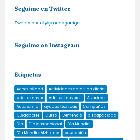
Seguime en Twitter
Tweets por el @jimenagarriga.
Seguime en Instagram
Etiquetas
Accesibilidad
Actividades de la vida diaria
adulto mayor
Adultos mayores
Alzheimer
Autonomía
ayudas técnicas
Campañas
Cuidadores
Curso
Demencia
discapacidad
Día
Día internacional
Día Mundial
Día Mundial Alzheimer
educación