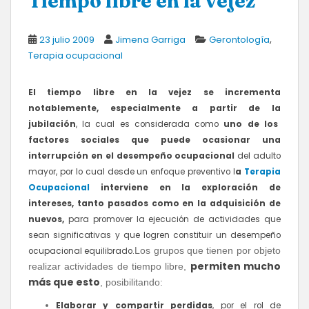
Tiempo libre en la vejez
,
23 julio 2009
Jimena Garriga
Gerontología
Terapia ocupacional
El tiempo libre en la vejez se incrementa
notablemente, especialmente a partir de la
j
ubilación
, la cual es considerada como
uno de los
factores sociales que puede ocasionar una
interrupción en el desempeño ocupacional
del adulto
mayor, por lo cual desde un enfoque preventivo l
a
Terapia
Ocupacional
interviene en la exploración de
intereses, tanto pasados como en la adquisición de
nuevos,
para promover la ejecución de actividades que
sean significativas y que logren constituir un desempeño
Los grupos que tienen por objeto
ocupacional equilibrado.
permiten mucho
realizar actividades de tiempo libre,
más que esto
, posibilitando:
Elaborar y compartir perdidas
, por el rol de