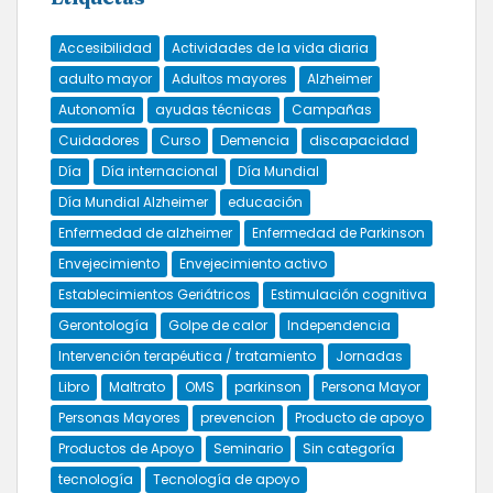
Accesibilidad
Actividades de la vida diaria
adulto mayor
Adultos mayores
Alzheimer
Autonomía
ayudas técnicas
Campañas
Cuidadores
Curso
Demencia
discapacidad
Día
Día internacional
Día Mundial
Día Mundial Alzheimer
educación
Enfermedad de alzheimer
Enfermedad de Parkinson
Envejecimiento
Envejecimiento activo
Establecimientos Geriátricos
Estimulación cognitiva
Gerontología
Golpe de calor
Independencia
Intervención terapéutica / tratamiento
Jornadas
Libro
Maltrato
OMS
parkinson
Persona Mayor
Personas Mayores
prevencion
Producto de apoyo
Productos de Apoyo
Seminario
Sin categoría
tecnología
Tecnología de apoyo