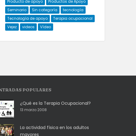
Producto de apoyo
Productos de Apoyo
Seminario
Sin categoría
tecnología
Tecnología de apoyo
Terapia ocupacional
Vejez
videos
Vídeo
NTRADAS POPULARES
¿Qué es la Terapia Ocupacional?
13 marzo 2008
La actividad física en los adultos
mayores