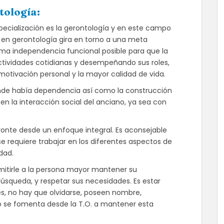
tología:
ecialización es la gerontología y en este campo
 en gerontología gira en torno a una meta
ma independencia funcional posible para que la
tividades cotidianas y desempeñando sus roles,
motivación personal y la mayor calidad de vida.
nde había dependencia así como la construcción
n la interacción social del anciano, ya sea con
eronte desde un enfoque integral. Es aconsejable
 se requiere trabajar en los diferentes aspectos de
dad.
rmitirle a la persona mayor mantener su
úsqueda, y respetar sus necesidades. Es estar
les, no hay que olvidarse, poseen nombre,
so se fomenta desde la T.O. a mantener esta