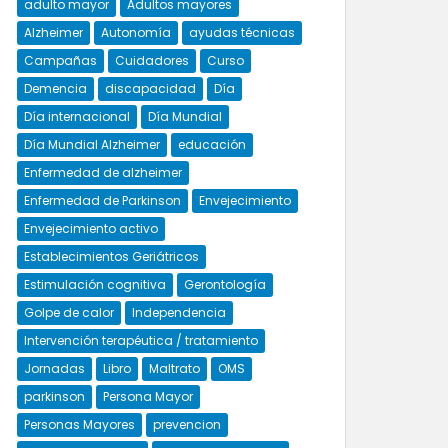
adulto mayor
Adultos mayores
Alzheimer
Autonomía
ayudas técnicas
Campañas
Cuidadores
Curso
Demencia
discapacidad
Día
Día internacional
Día Mundial
Día Mundial Alzheimer
educación
Enfermedad de alzheimer
Enfermedad de Parkinson
Envejecimiento
Envejecimiento activo
Establecimientos Geriátricos
Estimulación cognitiva
Gerontología
Golpe de calor
Independencia
Intervención terapéutica / tratamiento
Jornadas
Libro
Maltrato
OMS
parkinson
Persona Mayor
Personas Mayores
prevencion