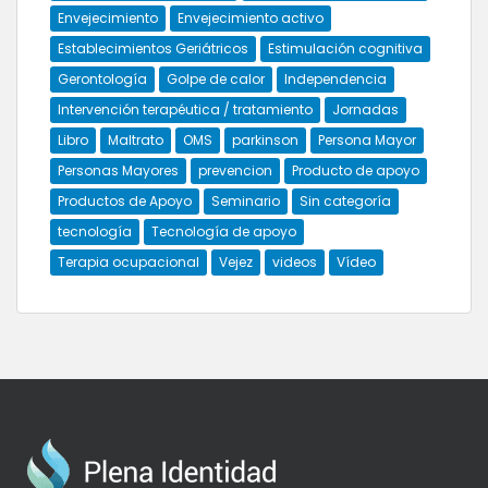
Envejecimiento
Envejecimiento activo
Establecimientos Geriátricos
Estimulación cognitiva
Gerontología
Golpe de calor
Independencia
Intervención terapéutica / tratamiento
Jornadas
Libro
Maltrato
OMS
parkinson
Persona Mayor
Personas Mayores
prevencion
Producto de apoyo
Productos de Apoyo
Seminario
Sin categoría
tecnología
Tecnología de apoyo
Terapia ocupacional
Vejez
videos
Vídeo