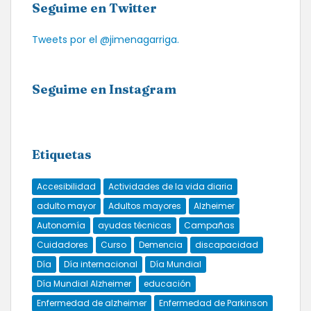
Seguime en Twitter
Tweets por el @jimenagarriga.
Seguime en Instagram
Etiquetas
Accesibilidad
Actividades de la vida diaria
adulto mayor
Adultos mayores
Alzheimer
Autonomía
ayudas técnicas
Campañas
Cuidadores
Curso
Demencia
discapacidad
Día
Día internacional
Día Mundial
Día Mundial Alzheimer
educación
Enfermedad de alzheimer
Enfermedad de Parkinson