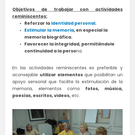
Objetivos de trabajar con actividades
reminiscentes:
Reforzar la
identidad personal
.
Estimular la memoria
, en especial la
memoria biográfica.
Favorecer la integridad, permitiéndole
continuidad a la perso
na.
En las actividades reminiscentes es preferible y
aconsejable
utilizar elementos
que posibilitan un
apoyo sensorial que facilite la estimulación de la
memoria, elementos como
fotos, música,
poesías, escritos, videos,
etc.