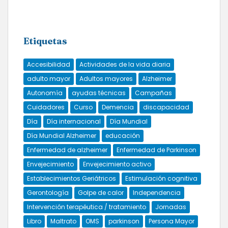
Etiquetas
Accesibilidad
Actividades de la vida diaria
adulto mayor
Adultos mayores
Alzheimer
Autonomía
ayudas técnicas
Campañas
Cuidadores
Curso
Demencia
discapacidad
Día
Día internacional
Día Mundial
Día Mundial Alzheimer
educación
Enfermedad de alzheimer
Enfermedad de Parkinson
Envejecimiento
Envejecimiento activo
Establecimientos Geriátricos
Estimulación cognitiva
Gerontología
Golpe de calor
Independencia
Intervención terapéutica / tratamiento
Jornadas
Libro
Maltrato
OMS
parkinson
Persona Mayor