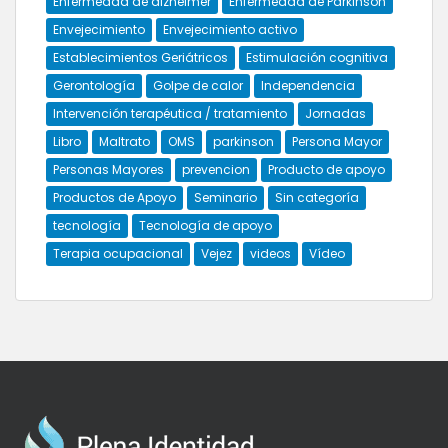
Enfermedad de alzheimer
Enfermedad de Parkinson
Envejecimiento
Envejecimiento activo
Establecimientos Geriátricos
Estimulación cognitiva
Gerontología
Golpe de calor
Independencia
Intervención terapéutica / tratamiento
Jornadas
Libro
Maltrato
OMS
parkinson
Persona Mayor
Personas Mayores
prevencion
Producto de apoyo
Productos de Apoyo
Seminario
Sin categoría
tecnología
Tecnología de apoyo
Terapia ocupacional
Vejez
videos
Vídeo