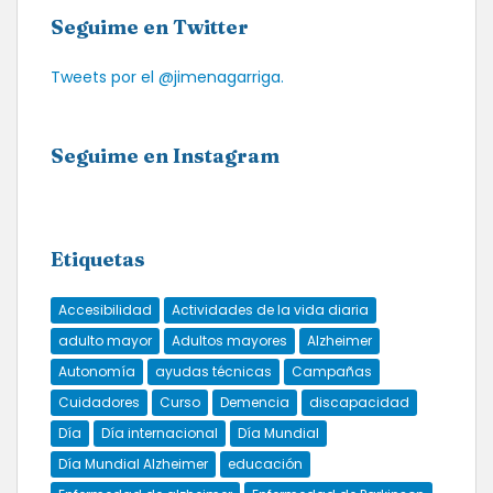
Seguime en Twitter
Tweets por el @jimenagarriga.
Seguime en Instagram
Etiquetas
Accesibilidad
Actividades de la vida diaria
adulto mayor
Adultos mayores
Alzheimer
Autonomía
ayudas técnicas
Campañas
Cuidadores
Curso
Demencia
discapacidad
Día
Día internacional
Día Mundial
Día Mundial Alzheimer
educación