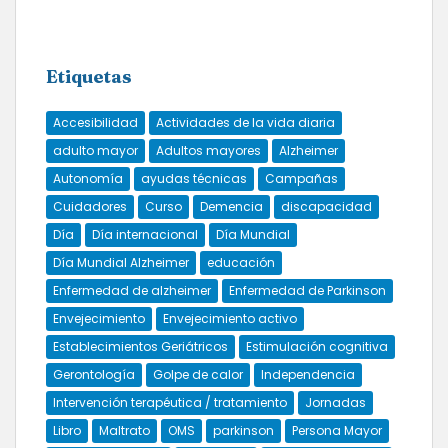
Etiquetas
Accesibilidad
Actividades de la vida diaria
adulto mayor
Adultos mayores
Alzheimer
Autonomía
ayudas técnicas
Campañas
Cuidadores
Curso
Demencia
discapacidad
Día
Día internacional
Día Mundial
Día Mundial Alzheimer
educación
Enfermedad de alzheimer
Enfermedad de Parkinson
Envejecimiento
Envejecimiento activo
Establecimientos Geriátricos
Estimulación cognitiva
Gerontología
Golpe de calor
Independencia
Intervención terapéutica / tratamiento
Jornadas
Libro
Maltrato
OMS
parkinson
Persona Mayor