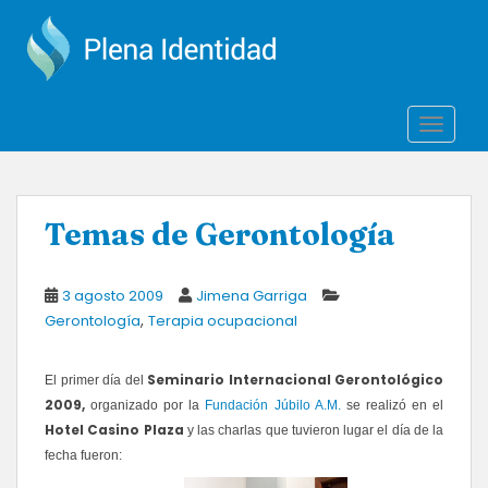
S
k
i
p
t
TOGGLE
o
m
a
i
Temas de Gerontología
n
c
o
3 agosto 2009
Jimena Garriga
n
,
Gerontología
Terapia ocupacional
t
e
Seminario Internacional Gerontológico
El primer día del
n
2009,
organizado por la
Fundación Júbilo A.M.
se realizó en el
t
Hotel Casino Plaza
y las charlas que tuvieron lugar el día de la
fecha fueron: