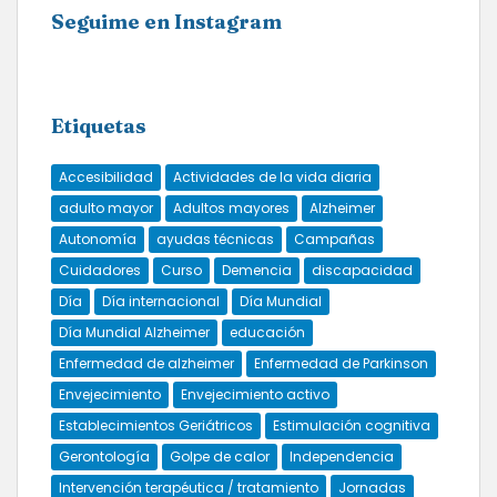
Seguime en Instagram
Etiquetas
Accesibilidad
Actividades de la vida diaria
adulto mayor
Adultos mayores
Alzheimer
Autonomía
ayudas técnicas
Campañas
Cuidadores
Curso
Demencia
discapacidad
Día
Día internacional
Día Mundial
Día Mundial Alzheimer
educación
Enfermedad de alzheimer
Enfermedad de Parkinson
Envejecimiento
Envejecimiento activo
Establecimientos Geriátricos
Estimulación cognitiva
Gerontología
Golpe de calor
Independencia
Intervención terapéutica / tratamiento
Jornadas