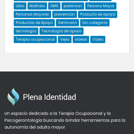
Libro
Maltrato
OMS
parkinson
Persona Mayor
Personas Mayores
prevencion
Producto de apoyo
Productos de Apoyo
Seminario
Sin categoría
tecnología
Tecnología de apoyo
Terapia ocupacional
Vejez
videos
Vídeo
Un espacio dedicado a la Terapia Ocupacional y la
Psicogerontología buscando brindar herramientas para la
autonomía del adulto mayor