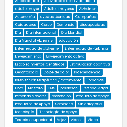
Accesibilidad
Actividades de la vida diaria
adulto mayor
Adultos mayores
Alzheimer
Autonomía
ayudas técnicas
Campañas
Cuidadores
Curso
Demencia
discapacidad
Día
Día internacional
Día Mundial
Día Mundial Alzheimer
educación
Enfermedad de alzheimer
Enfermedad de Parkinson
Envejecimiento
Envejecimiento activo
Establecimientos Geriátricos
Estimulación cognitiva
Gerontología
Golpe de calor
Independencia
Intervención terapéutica / tratamiento
Jornadas
Libro
Maltrato
OMS
parkinson
Persona Mayor
Personas Mayores
prevencion
Producto de apoyo
Productos de Apoyo
Seminario
Sin categoría
tecnología
Tecnología de apoyo
Terapia ocupacional
Vejez
videos
Vídeo