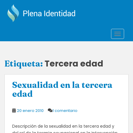
S
k
i
p
t
TOGGLE
o
m
a
i
Tercera edad
Etiqueta:
n
c
o
Sexualidad en la tercera
n
t
edad
e
n
20 enero 2010
1 comentario
t
Descripción de la sexualidad en la tercera edad y