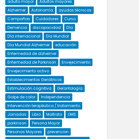
adulto mayor
Adultos mayores
Alzheimer
Autonomía
ayudas técnicas
Campañas
Cuidadores
Curso
Demencia
discapacidad
Día
Día internacional
Día Mundial
Día Mundial Alzheimer
educación
Enfermedad de alzheimer
Enfermedad de Parkinson
Envejecimiento
Envejecimiento activo
Establecimientos Geriátricos
Estimulación cognitiva
Gerontología
Golpe de calor
Independencia
Intervención terapéutica / tratamiento
Jornadas
Libro
Maltrato
OMS
parkinson
Persona Mayor
Personas Mayores
prevencion