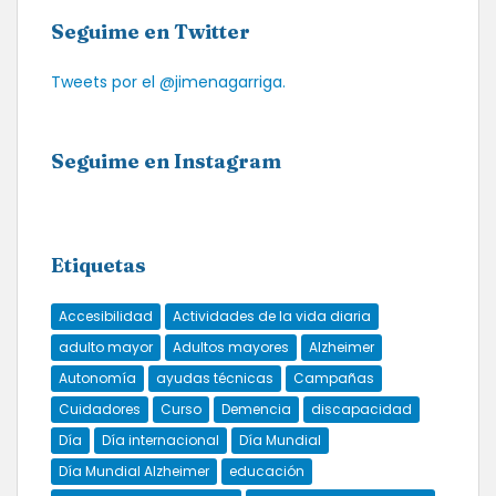
Seguime en Twitter
Tweets por el @jimenagarriga.
Seguime en Instagram
Etiquetas
Accesibilidad
Actividades de la vida diaria
adulto mayor
Adultos mayores
Alzheimer
Autonomía
ayudas técnicas
Campañas
Cuidadores
Curso
Demencia
discapacidad
Día
Día internacional
Día Mundial
Día Mundial Alzheimer
educación