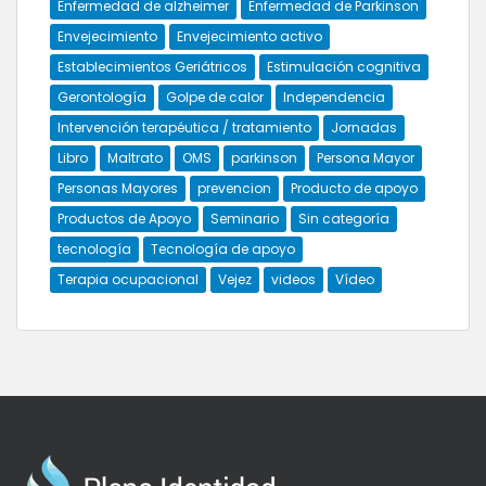
Enfermedad de alzheimer
Enfermedad de Parkinson
Envejecimiento
Envejecimiento activo
Establecimientos Geriátricos
Estimulación cognitiva
Gerontología
Golpe de calor
Independencia
Intervención terapéutica / tratamiento
Jornadas
Libro
Maltrato
OMS
parkinson
Persona Mayor
Personas Mayores
prevencion
Producto de apoyo
Productos de Apoyo
Seminario
Sin categoría
tecnología
Tecnología de apoyo
Terapia ocupacional
Vejez
videos
Vídeo