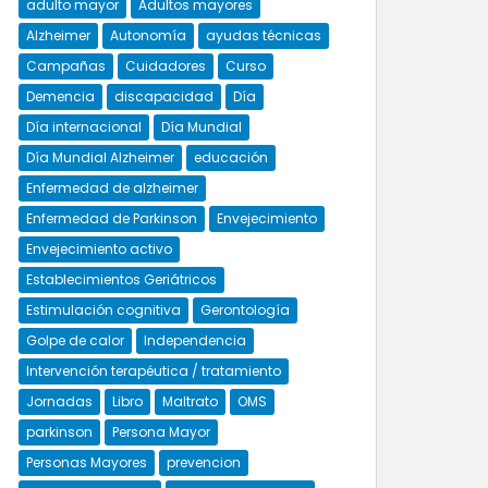
adulto mayor
Adultos mayores
Alzheimer
Autonomía
ayudas técnicas
Campañas
Cuidadores
Curso
Demencia
discapacidad
Día
Día internacional
Día Mundial
Día Mundial Alzheimer
educación
Enfermedad de alzheimer
Enfermedad de Parkinson
Envejecimiento
Envejecimiento activo
Establecimientos Geriátricos
Estimulación cognitiva
Gerontología
Golpe de calor
Independencia
Intervención terapéutica / tratamiento
Jornadas
Libro
Maltrato
OMS
parkinson
Persona Mayor
Personas Mayores
prevencion