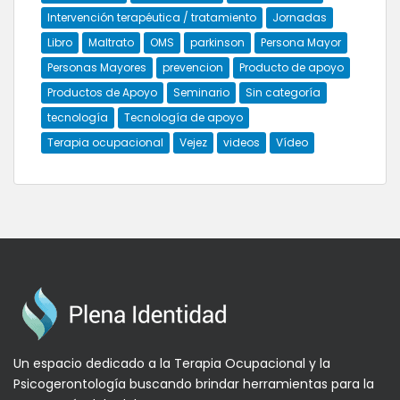
Intervención terapéutica / tratamiento
Jornadas
Libro
Maltrato
OMS
parkinson
Persona Mayor
Personas Mayores
prevencion
Producto de apoyo
Productos de Apoyo
Seminario
Sin categoría
tecnología
Tecnología de apoyo
Terapia ocupacional
Vejez
videos
Vídeo
Un espacio dedicado a la Terapia Ocupacional y la
Psicogerontología buscando brindar herramientas para la