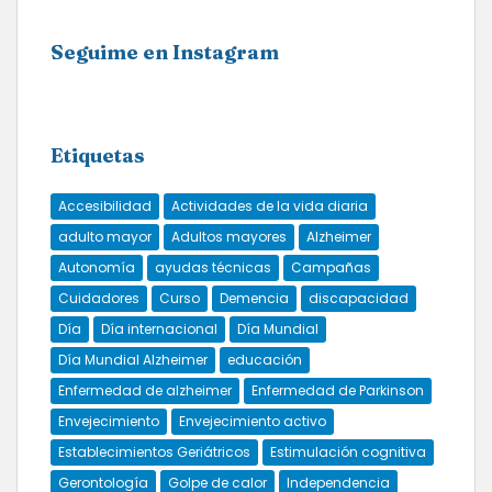
Seguime en Instagram
Etiquetas
Accesibilidad
Actividades de la vida diaria
adulto mayor
Adultos mayores
Alzheimer
Autonomía
ayudas técnicas
Campañas
Cuidadores
Curso
Demencia
discapacidad
Día
Día internacional
Día Mundial
Día Mundial Alzheimer
educación
Enfermedad de alzheimer
Enfermedad de Parkinson
Envejecimiento
Envejecimiento activo
Establecimientos Geriátricos
Estimulación cognitiva
Gerontología
Golpe de calor
Independencia