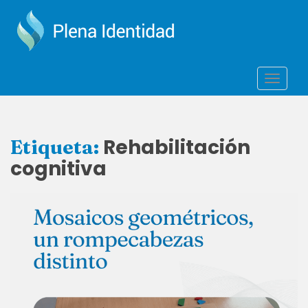
S
k
i
p
t
TOGGLE
o
m
a
i
Rehabilitación
Etiqueta:
n
cognitiva
c
o
n
t
e
n
t