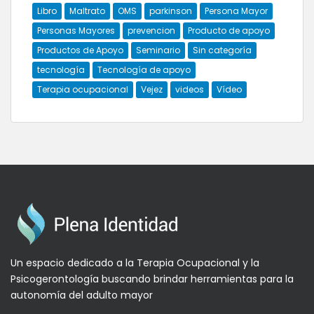
Libro
Maltrato
OMS
parkinson
Persona Mayor
Personas Mayores
prevencion
Producto de apoyo
Productos de Apoyo
Seminario
Sin categoría
tecnología
Tecnología de apoyo
Terapia ocupacional
Vejez
videos
Vídeo
Un espacio dedicado a la Terapia Ocupacional y la
Psicogerontología buscando brindar herramientas para la
autonomía del adulto mayor