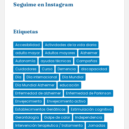
Seguime en Instagram
Etiquetas
Accesibilidad
Actividades de la vida diaria
adulto mayor
Adultos mayores
Alzheimer
Autonomía
ayudas técnicas
Campañas
Cuidadores
Curso
Demencia
discapacidad
Día
Día internacional
Día Mundial
Día Mundial Alzheimer
educación
Enfermedad de alzheimer
Enfermedad de Parkinson
Envejecimiento
Envejecimiento activo
Establecimientos Geriátricos
Estimulación cognitiva
Gerontología
Golpe de calor
Independencia
Intervención terapéutica / tratamiento
Jornadas