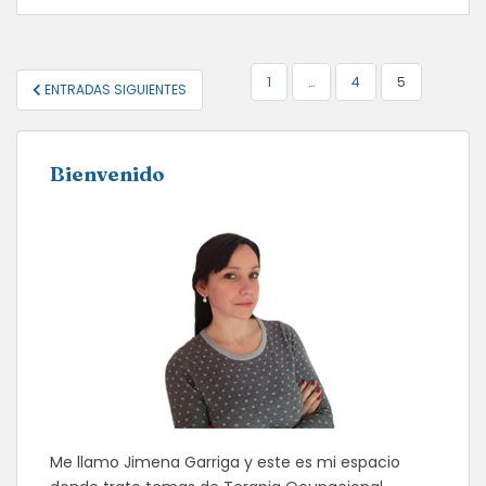
NAVEGACIÓN
1
…
4
5
ENTRADAS SIGUIENTES
DE
ENTRADAS
Bienvenido
Me llamo Jimena Garriga y este es mi espacio