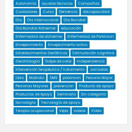
Autonomía
ayudas técnicas
Campañas
Cuidadores
Curso
Demencia
discapacidad
Día
Día internacional
Día Mundial
Día Mundial Alzheimer
educación
Enfermedad de alzheimer
Enfermedad de Parkinson
Envejecimiento
Envejecimiento activo
Establecimientos Geriátricos
Estimulación cognitiva
Gerontología
Golpe de calor
Independencia
Intervención terapéutica / tratamiento
Jornadas
Libro
Maltrato
OMS
parkinson
Persona Mayor
Personas Mayores
prevencion
Producto de apoyo
Productos de Apoyo
Seminario
Sin categoría
tecnología
Tecnología de apoyo
Terapia ocupacional
Vejez
videos
Vídeo