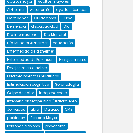
adulto mayor
Adultos mayores
Alzheimer
Autonomía
ayudas técnicas
Campañas
Cuidadores
Curso
Demencia
discapacidad
Día
Día internacional
Día Mundial
Día Mundial Alzheimer
educación
Enfermedad de alzheimer
Enfermedad de Parkinson
Envejecimiento
Envejecimiento activo
Establecimientos Geriátricos
Estimulación cognitiva
Gerontología
Golpe de calor
Independencia
Intervención terapéutica / tratamiento
Jornadas
Libro
Maltrato
OMS
parkinson
Persona Mayor
Personas Mayores
prevencion