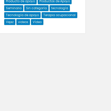
Producto de apoyo
Productos de Apoyo
Seminario
Sin categoría
tecnología
Tecnología de apoyo
Terapia ocupacional
Vejez
videos
Vídeo