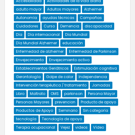
Accesibilidad
Actividades de la vida diaria
adulto mayor
Adultos mayores
Alzheimer
Autonomía
ayudas técnicas
Campañas
Cuidadores
Curso
Demencia
discapacidad
Día
Día internacional
Día Mundial
Día Mundial Alzheimer
educación
Enfermedad de alzheimer
Enfermedad de Parkinson
Envejecimiento
Envejecimiento activo
Establecimientos Geriátricos
Estimulación cognitiva
Gerontología
Golpe de calor
Independencia
Intervención terapéutica / tratamiento
Jornadas
Libro
Maltrato
OMS
parkinson
Persona Mayor
Personas Mayores
prevencion
Producto de apoyo
Productos de Apoyo
Seminario
Sin categoría
tecnología
Tecnología de apoyo
Terapia ocupacional
Vejez
videos
Vídeo