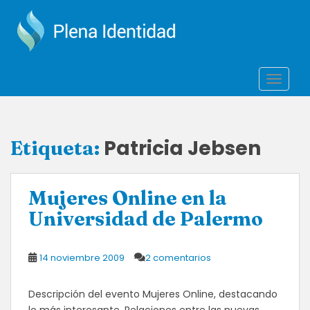
S
k
i
p
t
TOGGLE
o
m
a
i
Patricia Jebsen
Etiqueta:
n
c
o
Mujeres Online en la
n
t
Universidad de Palermo
e
n
14 noviembre 2009
2 comentarios
t
Descripción del evento Mujeres Online, destacando