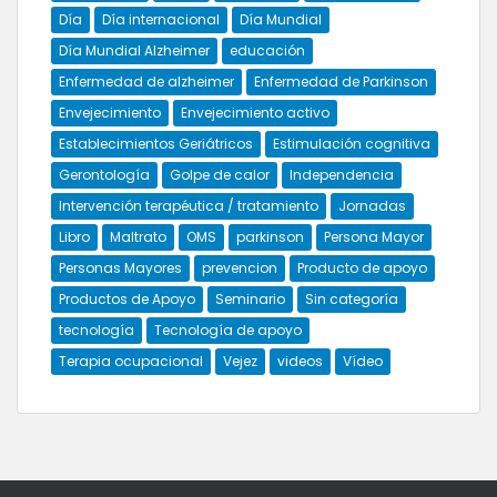
Día
Día internacional
Día Mundial
Día Mundial Alzheimer
educación
Enfermedad de alzheimer
Enfermedad de Parkinson
Envejecimiento
Envejecimiento activo
Establecimientos Geriátricos
Estimulación cognitiva
Gerontología
Golpe de calor
Independencia
Intervención terapéutica / tratamiento
Jornadas
Libro
Maltrato
OMS
parkinson
Persona Mayor
Personas Mayores
prevencion
Producto de apoyo
Productos de Apoyo
Seminario
Sin categoría
tecnología
Tecnología de apoyo
Terapia ocupacional
Vejez
videos
Vídeo