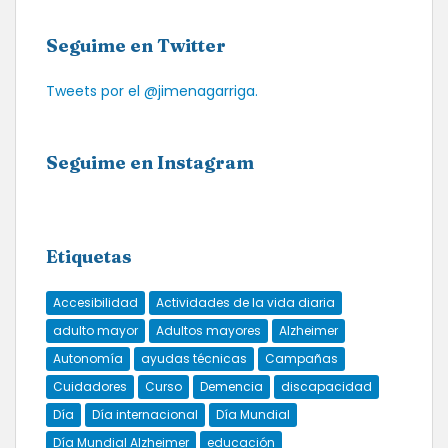
Seguime en Twitter
Tweets por el @jimenagarriga.
Seguime en Instagram
Etiquetas
Accesibilidad
Actividades de la vida diaria
adulto mayor
Adultos mayores
Alzheimer
Autonomía
ayudas técnicas
Campañas
Cuidadores
Curso
Demencia
discapacidad
Día
Día internacional
Día Mundial
Día Mundial Alzheimer
educación