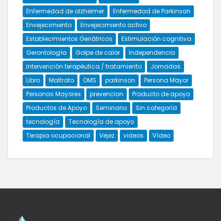
Enfermedad de alzheimer
Enfermedad de Parkinson
Envejecimiento
Envejecimiento activo
Establecimientos Geriátricos
Estimulación cognitiva
Gerontología
Golpe de calor
Independencia
Intervención terapéutica / tratamiento
Jornadas
Libro
Maltrato
OMS
parkinson
Persona Mayor
Personas Mayores
prevencion
Producto de apoyo
Productos de Apoyo
Seminario
Sin categoría
tecnología
Tecnología de apoyo
Terapia ocupacional
Vejez
videos
Vídeo