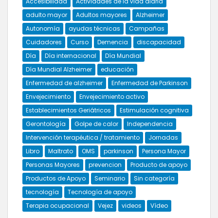
Accesibilidad
Actividades de la vida diaria
adulto mayor
Adultos mayores
Alzheimer
Autonomía
ayudas técnicas
Campañas
Cuidadores
Curso
Demencia
discapacidad
Día
Día internacional
Día Mundial
Día Mundial Alzheimer
educación
Enfermedad de alzheimer
Enfermedad de Parkinson
Envejecimiento
Envejecimiento activo
Establecimientos Geriátricos
Estimulación cognitiva
Gerontología
Golpe de calor
Independencia
Intervención terapéutica / tratamiento
Jornadas
Libro
Maltrato
OMS
parkinson
Persona Mayor
Personas Mayores
prevencion
Producto de apoyo
Productos de Apoyo
Seminario
Sin categoría
tecnología
Tecnología de apoyo
Terapia ocupacional
Vejez
videos
Vídeo