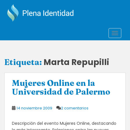
S
k
i
p
t
TOGGLE
o
m
a
i
Marta Repupilli
Etiqueta:
n
c
o
Mujeres Online en la
n
t
Universidad de Palermo
e
n
14 noviembre 2009
2 comentarios
t
Descripción del evento Mujeres Online, destacando