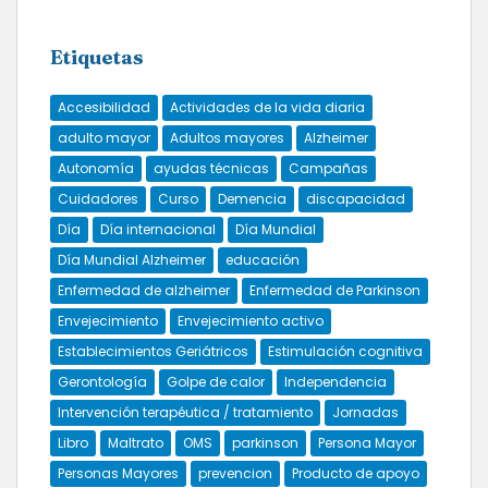
Etiquetas
Accesibilidad
Actividades de la vida diaria
adulto mayor
Adultos mayores
Alzheimer
Autonomía
ayudas técnicas
Campañas
Cuidadores
Curso
Demencia
discapacidad
Día
Día internacional
Día Mundial
Día Mundial Alzheimer
educación
Enfermedad de alzheimer
Enfermedad de Parkinson
Envejecimiento
Envejecimiento activo
Establecimientos Geriátricos
Estimulación cognitiva
Gerontología
Golpe de calor
Independencia
Intervención terapéutica / tratamiento
Jornadas
Libro
Maltrato
OMS
parkinson
Persona Mayor
Personas Mayores
prevencion
Producto de apoyo