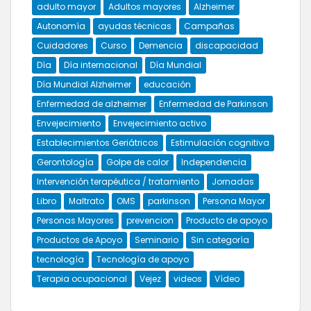
adulto mayor
Adultos mayores
Alzheimer
Autonomía
ayudas técnicas
Campañas
Cuidadores
Curso
Demencia
discapacidad
Día
Día internacional
Día Mundial
Día Mundial Alzheimer
educación
Enfermedad de alzheimer
Enfermedad de Parkinson
Envejecimiento
Envejecimiento activo
Establecimientos Geriátricos
Estimulación cognitiva
Gerontología
Golpe de calor
Independencia
Intervención terapéutica / tratamiento
Jornadas
Libro
Maltrato
OMS
parkinson
Persona Mayor
Personas Mayores
prevencion
Producto de apoyo
Productos de Apoyo
Seminario
Sin categoría
tecnología
Tecnología de apoyo
Terapia ocupacional
Vejez
videos
Vídeo