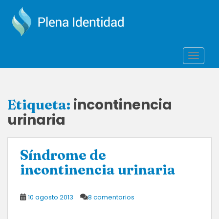
S
k
i
p
t
TOGGLE
o
m
a
i
incontinencia
Etiqueta:
n
urinaria
c
o
n
t
Síndrome de
e
incontinencia urinaria
n
t
10 agosto 2013
8 comentarios