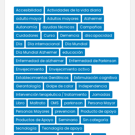
Accesibilidad
Actividades de la vida diaria
adulto mayor
Adultos mayores
Alzheimer
Autonomía
ayudas técnicas
Campañas
Cuidadores
Curso
Demencia
discapacidad
Día
Día internacional
Día Mundial
Día Mundial Alzheimer
educación
Enfermedad de alzheimer
Enfermedad de Parkinson
Envejecimiento
Envejecimiento activo
Establecimientos Geriátricos
Estimulación cognitiva
Gerontología
Golpe de calor
Independencia
Intervención terapéutica / tratamiento
Jornadas
Libro
Maltrato
OMS
parkinson
Persona Mayor
Personas Mayores
prevencion
Producto de apoyo
Productos de Apoyo
Seminario
Sin categoría
tecnología
Tecnología de apoyo