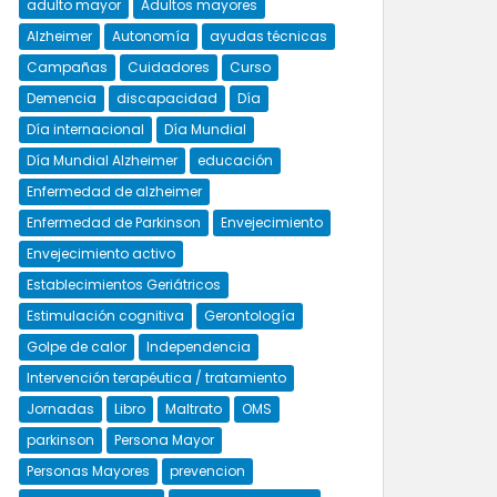
adulto mayor
Adultos mayores
Alzheimer
Autonomía
ayudas técnicas
Campañas
Cuidadores
Curso
Demencia
discapacidad
Día
Día internacional
Día Mundial
Día Mundial Alzheimer
educación
Enfermedad de alzheimer
Enfermedad de Parkinson
Envejecimiento
Envejecimiento activo
Establecimientos Geriátricos
Estimulación cognitiva
Gerontología
Golpe de calor
Independencia
Intervención terapéutica / tratamiento
Jornadas
Libro
Maltrato
OMS
parkinson
Persona Mayor
Personas Mayores
prevencion