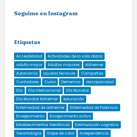
Seguime en Instagram
Etiquetas
Accesibilidad
Actividades de la vida diaria
adulto mayor
Adultos mayores
Alzheimer
Autonomía
ayudas técnicas
Campañas
Cuidadores
Curso
Demencia
discapacidad
Día
Día internacional
Día Mundial
Día Mundial Alzheimer
educación
Enfermedad de alzheimer
Enfermedad de Parkinson
Envejecimiento
Envejecimiento activo
Establecimientos Geriátricos
Estimulación cognitiva
Gerontología
Golpe de calor
Independencia