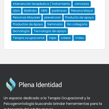
Intervención terapéutica / tratamiento
Jornadas
Libro
Maltrato
OMS
parkinson
Persona Mayor
Personas Mayores
prevencion
Producto de apoyo
Productos de Apoyo
Seminario
Sin categoría
tecnología
Tecnología de apoyo
Terapia ocupacional
Vejez
videos
Vídeo
Un espacio dedicado a la Terapia Ocupacional y la
Psicogerontología buscando brindar herramientas para la