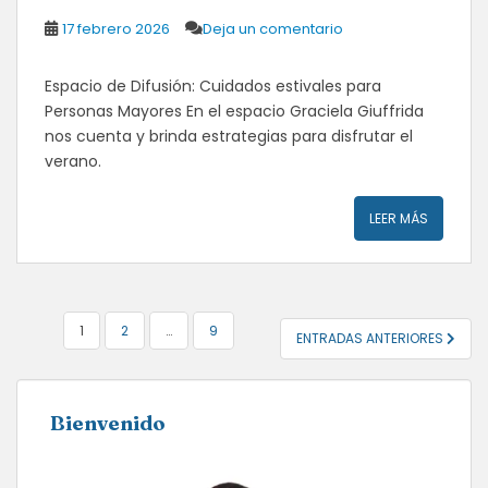
17 febrero 2026
Deja un comentario
Espacio de Difusión: Cuidados estivales para
Personas Mayores En el espacio Graciela Giuffrida
nos cuenta y brinda estrategias para disfrutar el
verano.
LEER MÁS
NAVEGACIÓN
1
2
…
9
ENTRADAS ANTERIORES
DE
ENTRADAS
Bienvenido