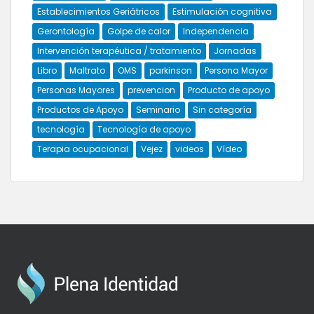
Establecimientos Geriátricos
Estimulación cognitiva
Gerontología
Golpe de calor
Independencia
Intervención terapéutica / tratamiento
Jornadas
Libro
Maltrato
OMS
parkinson
Persona Mayor
Personas Mayores
prevencion
Producto de apoyo
Productos de Apoyo
Seminario
Sin categoría
tecnología
Tecnología de apoyo
Terapia ocupacional
Vejez
videos
Vídeo