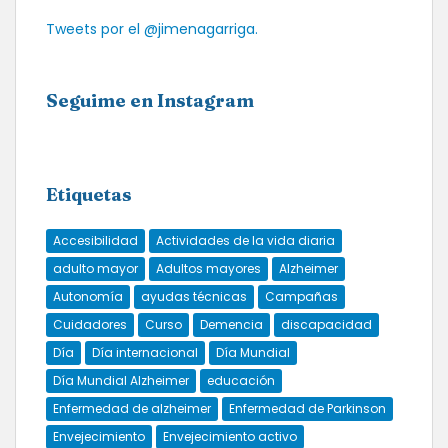
Tweets por el @jimenagarriga.
Seguime en Instagram
Etiquetas
Accesibilidad
Actividades de la vida diaria
adulto mayor
Adultos mayores
Alzheimer
Autonomía
ayudas técnicas
Campañas
Cuidadores
Curso
Demencia
discapacidad
Día
Día internacional
Día Mundial
Día Mundial Alzheimer
educación
Enfermedad de alzheimer
Enfermedad de Parkinson
Envejecimiento
Envejecimiento activo