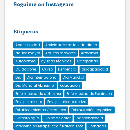
Seguime en Instagram
Etiquetas
Accesibilidad
Actividades de la vida diaria
adulto mayor
Adultos mayores
Alzheimer
Autonomía
ayudas técnicas
Campañas
Cuidadores
Curso
Demencia
discapacidad
Día
Día internacional
Día Mundial
Día Mundial Alzheimer
educación
Enfermedad de alzheimer
Enfermedad de Parkinson
Envejecimiento
Envejecimiento activo
Establecimientos Geriátricos
Estimulación cognitiva
Gerontología
Golpe de calor
Independencia
Intervención terapéutica / tratamiento
Jornadas