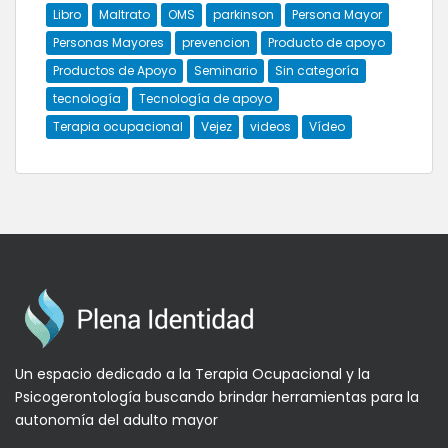
Libro
Maltrato
OMS
parkinson
Persona Mayor
Personas Mayores
prevencion
Producto de apoyo
Productos de Apoyo
Seminario
Sin categoría
tecnología
Tecnología de apoyo
Terapia ocupacional
Vejez
videos
Vídeo
Un espacio dedicado a la Terapia Ocupacional y la
Psicogerontología buscando brindar herramientas para la
autonomía del adulto mayor