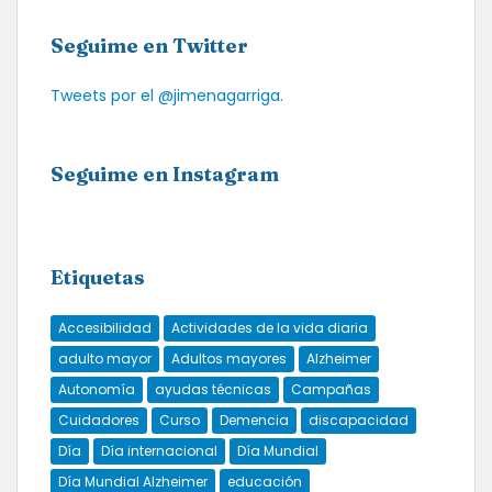
Seguime en Twitter
Tweets por el @jimenagarriga.
Seguime en Instagram
Etiquetas
Accesibilidad
Actividades de la vida diaria
adulto mayor
Adultos mayores
Alzheimer
Autonomía
ayudas técnicas
Campañas
Cuidadores
Curso
Demencia
discapacidad
Día
Día internacional
Día Mundial
Día Mundial Alzheimer
educación