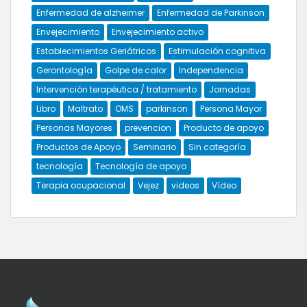
Enfermedad de alzheimer
Enfermedad de Parkinson
Envejecimiento
Envejecimiento activo
Establecimientos Geriátricos
Estimulación cognitiva
Gerontología
Golpe de calor
Independencia
Intervención terapéutica / tratamiento
Jornadas
Libro
Maltrato
OMS
parkinson
Persona Mayor
Personas Mayores
prevencion
Producto de apoyo
Productos de Apoyo
Seminario
Sin categoría
tecnología
Tecnología de apoyo
Terapia ocupacional
Vejez
videos
Vídeo