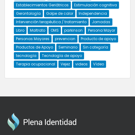
Establecimientos Geriátricos
Estimulación cognitiva
Gerontología
Golpe de calor
Independencia
Intervención terapéutica / tratamiento
Jornadas
Libro
Maltrato
OMS
parkinson
Persona Mayor
Personas Mayores
prevencion
Producto de apoyo
Productos de Apoyo
Seminario
Sin categoría
tecnología
Tecnología de apoyo
Terapia ocupacional
Vejez
videos
Vídeo