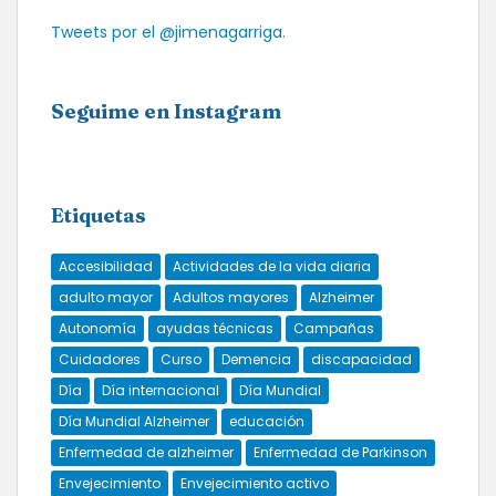
Tweets por el @jimenagarriga.
Seguime en Instagram
Etiquetas
Accesibilidad
Actividades de la vida diaria
adulto mayor
Adultos mayores
Alzheimer
Autonomía
ayudas técnicas
Campañas
Cuidadores
Curso
Demencia
discapacidad
Día
Día internacional
Día Mundial
Día Mundial Alzheimer
educación
Enfermedad de alzheimer
Enfermedad de Parkinson
Envejecimiento
Envejecimiento activo