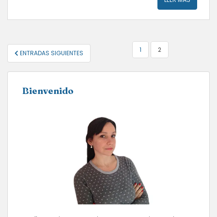
NAVEGACIÓN
1
2
ENTRADAS SIGUIENTES
DE
ENTRADAS
Bienvenido