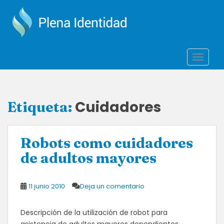
S
k
i
p
t
TOGGLE
o
m
a
i
Cuidadores
Etiqueta:
n
c
o
Robots como cuidadores
n
t
de adultos mayores
e
n
11 junio 2010
Deja un comentario
t
Descripción de la utilización de robot para