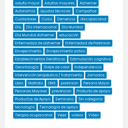
adulto mayor
Adultos mayores
Alzheimer
Autonomía
ayudas técnicas
Campañas
Cuidadores
Curso
Demencia
discapacidad
Día
Día internacional
Día Mundial
Día Mundial Alzheimer
educación
Enfermedad de alzheimer
Enfermedad de Parkinson
Envejecimiento
Envejecimiento activo
Establecimientos Geriátricos
Estimulación cognitiva
Gerontología
Golpe de calor
Independencia
Intervención terapéutica / tratamiento
Jornadas
Libro
Maltrato
OMS
parkinson
Persona Mayor
Personas Mayores
prevencion
Producto de apoyo
Productos de Apoyo
Seminario
Sin categoría
tecnología
Tecnología de apoyo
Terapia ocupacional
Vejez
videos
Vídeo