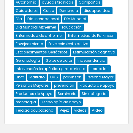
Autonomía
ayudas técnicas
Campañas
Cuidadores
Curso
Demencia
discapacidad
Día
Día internacional
Día Mundial
Día Mundial Alzheimer
educación
Enfermedad de alzheimer
Enfermedad de Parkinson
Envejecimiento
Envejecimiento activo
Establecimientos Geriátricos
Estimulación cognitiva
Gerontología
Golpe de calor
Independencia
Intervención terapéutica / tratamiento
Jornadas
Libro
Maltrato
OMS
parkinson
Persona Mayor
Personas Mayores
prevencion
Producto de apoyo
Productos de Apoyo
Seminario
Sin categoría
tecnología
Tecnología de apoyo
Terapia ocupacional
Vejez
videos
Vídeo