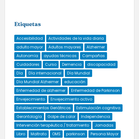
Etiquetas
Accesibilidad
Actividades de la vida diaria
adulto mayor
Adultos mayores
Alzheimer
Autonomía
ayudas técnicas
Campañas
Cuidadores
Curso
Demencia
discapacidad
Día
Día internacional
Día Mundial
Día Mundial Alzheimer
educación
Enfermedad de alzheimer
Enfermedad de Parkinson
Envejecimiento
Envejecimiento activo
Establecimientos Geriátricos
Estimulación cognitiva
Gerontología
Golpe de calor
Independencia
Intervención terapéutica / tratamiento
Jornadas
Libro
Maltrato
OMS
parkinson
Persona Mayor