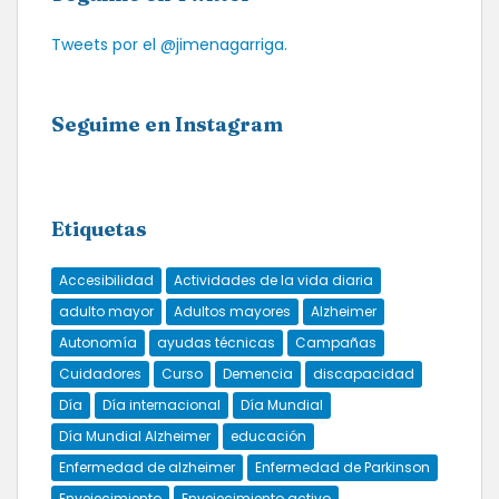
Tweets por el @jimenagarriga.
Seguime en Instagram
Etiquetas
Accesibilidad
Actividades de la vida diaria
adulto mayor
Adultos mayores
Alzheimer
Autonomía
ayudas técnicas
Campañas
Cuidadores
Curso
Demencia
discapacidad
Día
Día internacional
Día Mundial
Día Mundial Alzheimer
educación
Enfermedad de alzheimer
Enfermedad de Parkinson
Envejecimiento
Envejecimiento activo