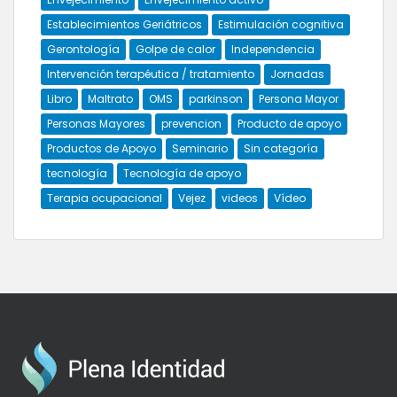
Establecimientos Geriátricos
Estimulación cognitiva
Gerontología
Golpe de calor
Independencia
Intervención terapéutica / tratamiento
Jornadas
Libro
Maltrato
OMS
parkinson
Persona Mayor
Personas Mayores
prevencion
Producto de apoyo
Productos de Apoyo
Seminario
Sin categoría
tecnología
Tecnología de apoyo
Terapia ocupacional
Vejez
videos
Vídeo