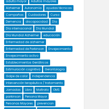
adulto mayor
Adultos mayores
Alzheimer
Autonomía
ayudas técnicas
Campañas
Cuidadores
Curso
Demencia
discapacidad
Día
Día internacional
Día Mundial
Día Mundial Alzheimer
educación
Enfermedad de alzheimer
Enfermedad de Parkinson
Envejecimiento
Envejecimiento activo
Establecimientos Geriátricos
Estimulación cognitiva
Gerontología
Golpe de calor
Independencia
Intervención terapéutica / tratamiento
Jornadas
Libro
Maltrato
OMS
parkinson
Persona Mayor
Personas Mayores
prevencion