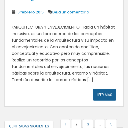
16 febrero 2015
Deja un comentario
«ARQUITECTURA Y ENVEJECIMIENTO: Hacia un hábitat
inclusivo, es un libro acerca de los conceptos
fundamentales de la Arquitectura y su impacto en
el envejecimiento. Con contenido analítico,
conceptual y educativo pero muy comprensible.
Realiza un recorrido por los conceptos
fundamentales del envejecimiento, las nociones
básicas sobre la arquitectura, entorno y hábitat.
También describe las características […]
LEER MÁS
NAVEGACIÓN
1
2
3
…
5
ENTRADAS SIGUIENTES