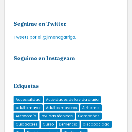
Seguime en Twitter
Tweets por el @jimenagarriga.
Seguime en Instagram
Etiquetas
Accesibilidad
Actividades de la vida diaria
adulto mayor
Adultos mayores
Alzheimer
Autonomía
ayudas técnicas
Campañas
Cuidadores
Curso
Demencia
discapacidad