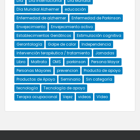
Día
Día internacional
Día Mundial
Día Mundial Alzheimer
educación
Enfermedad de alzheimer
Enfermedad de Parkinson
Envejecimiento
Envejecimiento activo
Establecimientos Geriátricos
Estimulación cognitiva
Gerontología
Golpe de calor
Independencia
Intervención terapéutica / tratamiento
Jornadas
Libro
Maltrato
OMS
parkinson
Persona Mayor
Personas Mayores
prevencion
Producto de apoyo
Productos de Apoyo
Seminario
Sin categoría
tecnología
Tecnología de apoyo
Terapia ocupacional
Vejez
videos
Vídeo