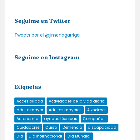
Seguime en Twitter
Tweets por el @jimenagarriga.
Seguime en Instagram
Etiquetas
Accesibilidad
Actividades de la vida diaria
adulto mayor
Adultos mayores
Alzheimer
Autonomía
ayudas técnicas
Campañas
Cuidadores
Curso
Demencia
discapacidad
Día
Día internacional
Día Mundial