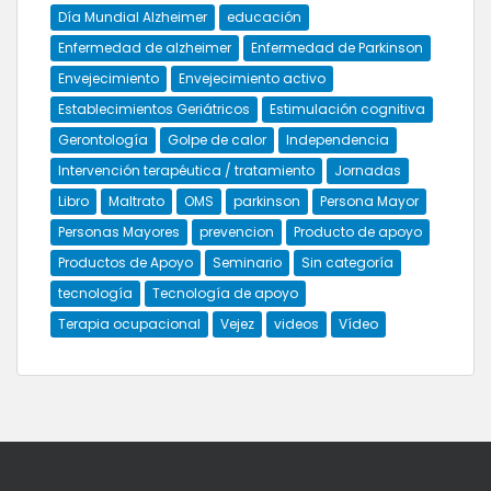
Día Mundial Alzheimer
educación
Enfermedad de alzheimer
Enfermedad de Parkinson
Envejecimiento
Envejecimiento activo
Establecimientos Geriátricos
Estimulación cognitiva
Gerontología
Golpe de calor
Independencia
Intervención terapéutica / tratamiento
Jornadas
Libro
Maltrato
OMS
parkinson
Persona Mayor
Personas Mayores
prevencion
Producto de apoyo
Productos de Apoyo
Seminario
Sin categoría
tecnología
Tecnología de apoyo
Terapia ocupacional
Vejez
videos
Vídeo