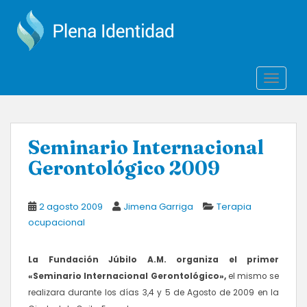
S
k
i
p
t
TOGGLE
o
m
a
i
Seminario Internacional
n
Gerontológico 2009
c
o
n
2 agosto 2009
Jimena Garriga
Terapia
t
ocupacional
e
n
t
La Fundación Júbilo A.M
. organiza el primer
«Seminario Internacional Gerontológico»
,
el mismo se
realizara durante los días 3,4 y 5 de Agosto de 2009 en la