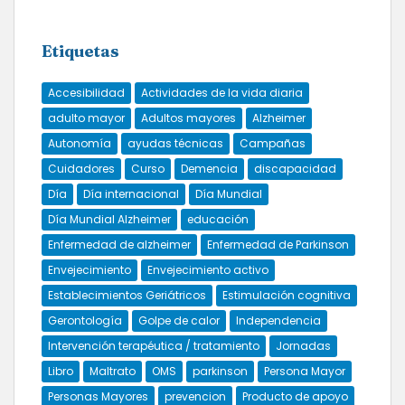
Etiquetas
Accesibilidad
Actividades de la vida diaria
adulto mayor
Adultos mayores
Alzheimer
Autonomía
ayudas técnicas
Campañas
Cuidadores
Curso
Demencia
discapacidad
Día
Día internacional
Día Mundial
Día Mundial Alzheimer
educación
Enfermedad de alzheimer
Enfermedad de Parkinson
Envejecimiento
Envejecimiento activo
Establecimientos Geriátricos
Estimulación cognitiva
Gerontología
Golpe de calor
Independencia
Intervención terapéutica / tratamiento
Jornadas
Libro
Maltrato
OMS
parkinson
Persona Mayor
Personas Mayores
prevencion
Producto de apoyo