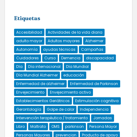
Etiquetas
Accesibilidad
Actividades de la vida diaria
adulto mayor
Adultos mayores
Alzheimer
Autonomía
ayudas técnicas
Campañas
Cuidadores
Curso
Demencia
discapacidad
Día
Día internacional
Día Mundial
Día Mundial Alzheimer
educación
Enfermedad de alzheimer
Enfermedad de Parkinson
Envejecimiento
Envejecimiento activo
Establecimientos Geriátricos
Estimulación cognitiva
Gerontología
Golpe de calor
Independencia
Intervención terapéutica / tratamiento
Jornadas
Libro
Maltrato
OMS
parkinson
Persona Mayor
Personas Mayores
prevencion
Producto de apoyo