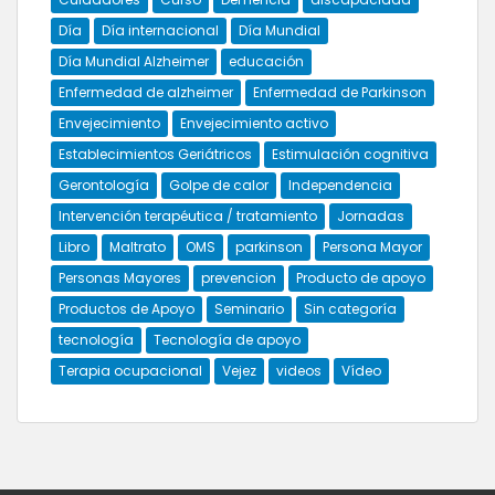
Día
Día internacional
Día Mundial
Día Mundial Alzheimer
educación
Enfermedad de alzheimer
Enfermedad de Parkinson
Envejecimiento
Envejecimiento activo
Establecimientos Geriátricos
Estimulación cognitiva
Gerontología
Golpe de calor
Independencia
Intervención terapéutica / tratamiento
Jornadas
Libro
Maltrato
OMS
parkinson
Persona Mayor
Personas Mayores
prevencion
Producto de apoyo
Productos de Apoyo
Seminario
Sin categoría
tecnología
Tecnología de apoyo
Terapia ocupacional
Vejez
videos
Vídeo