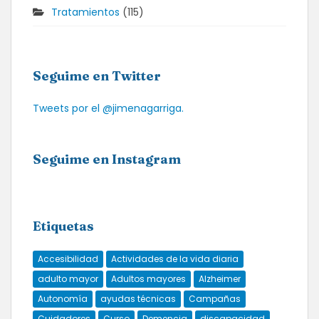
Tratamientos
(115)
Seguime en Twitter
Tweets por el @jimenagarriga.
Seguime en Instagram
Etiquetas
Accesibilidad
Actividades de la vida diaria
adulto mayor
Adultos mayores
Alzheimer
Autonomía
ayudas técnicas
Campañas
Cuidadores
Curso
Demencia
discapacidad