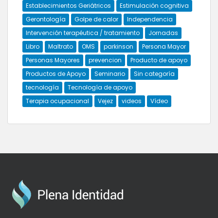
Establecimientos Geriátricos
Estimulación cognitiva
Gerontología
Golpe de calor
Independencia
Intervención terapéutica / tratamiento
Jornadas
Libro
Maltrato
OMS
parkinson
Persona Mayor
Personas Mayores
prevencion
Producto de apoyo
Productos de Apoyo
Seminario
Sin categoría
tecnología
Tecnología de apoyo
Terapia ocupacional
Vejez
videos
Vídeo