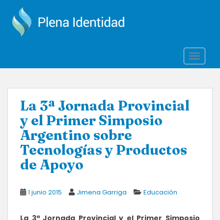
S
k
i
p
t
TOGGLE
o
m
a
i
La 3ª Jornada Provincial
n
y el Primer Simposio
c
o
Argentino sobre
n
Tecnologías y Productos
t
de Apoyo
e
n
t
1 junio 2015
Jimena Garriga
Educación
La 3ª Jornada Provincial y el Primer Simposio