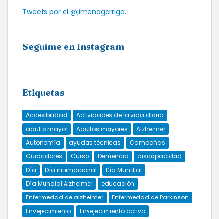
Tweets por el @jimenagarriga.
Seguime en Instagram
Etiquetas
Accesibilidad
Actividades de la vida diaria
adulto mayor
Adultos mayores
Alzheimer
Autonomía
ayudas técnicas
Campañas
Cuidadores
Curso
Demencia
discapacidad
Día
Día internacional
Día Mundial
Día Mundial Alzheimer
educación
Enfermedad de alzheimer
Enfermedad de Parkinson
Envejecimiento
Envejecimiento activo