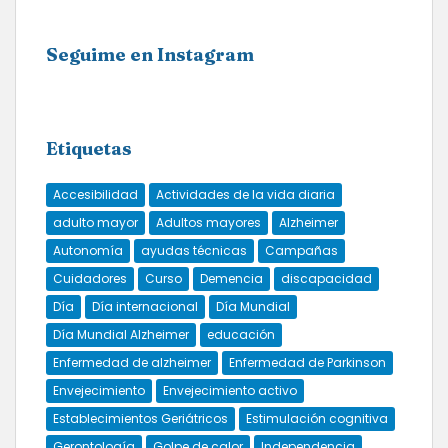
Seguime en Instagram
Etiquetas
Accesibilidad
Actividades de la vida diaria
adulto mayor
Adultos mayores
Alzheimer
Autonomía
ayudas técnicas
Campañas
Cuidadores
Curso
Demencia
discapacidad
Día
Día internacional
Día Mundial
Día Mundial Alzheimer
educación
Enfermedad de alzheimer
Enfermedad de Parkinson
Envejecimiento
Envejecimiento activo
Establecimientos Geriátricos
Estimulación cognitiva
Gerontología
Golpe de calor
Independencia