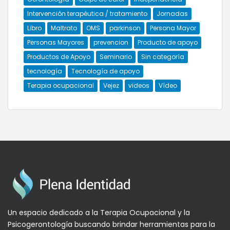
Intervención terapéutica / tratamiento
Jornadas
Libro
Maltrato
OMS
parkinson
Persona Mayor
Personas Mayores
prevencion
Producto de apoyo
Productos de Apoyo
Seminario
Sin categoría
tecnología
Tecnología de apoyo
Terapia ocupacional
Vejez
videos
Vídeo
Un espacio dedicado a la Terapia Ocupacional y la
Psicogerontología buscando brindar herramientas para la