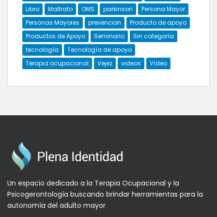
Libro
Maltrato
OMS
parkinson
Persona Mayor
Personas Mayores
prevencion
Producto de apoyo
Productos de Apoyo
Seminario
Sin categoría
tecnología
Tecnología de apoyo
Terapia ocupacional
Vejez
videos
Vídeo
Un espacio dedicado a la Terapia Ocupacional y la
Psicogerontología buscando brindar herramientas para la
autonomía del adulto mayor