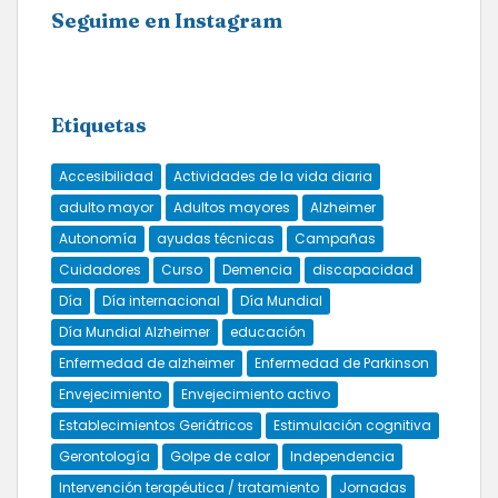
Seguime en Instagram
Etiquetas
Accesibilidad
Actividades de la vida diaria
adulto mayor
Adultos mayores
Alzheimer
Autonomía
ayudas técnicas
Campañas
Cuidadores
Curso
Demencia
discapacidad
Día
Día internacional
Día Mundial
Día Mundial Alzheimer
educación
Enfermedad de alzheimer
Enfermedad de Parkinson
Envejecimiento
Envejecimiento activo
Establecimientos Geriátricos
Estimulación cognitiva
Gerontología
Golpe de calor
Independencia
Intervención terapéutica / tratamiento
Jornadas