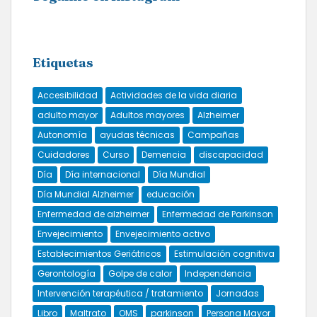
Etiquetas
Accesibilidad
Actividades de la vida diaria
adulto mayor
Adultos mayores
Alzheimer
Autonomía
ayudas técnicas
Campañas
Cuidadores
Curso
Demencia
discapacidad
Día
Día internacional
Día Mundial
Día Mundial Alzheimer
educación
Enfermedad de alzheimer
Enfermedad de Parkinson
Envejecimiento
Envejecimiento activo
Establecimientos Geriátricos
Estimulación cognitiva
Gerontología
Golpe de calor
Independencia
Intervención terapéutica / tratamiento
Jornadas
Libro
Maltrato
OMS
parkinson
Persona Mayor