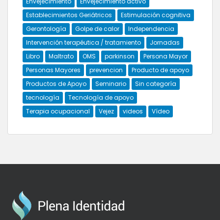
Envejecimiento
Envejecimiento activo
Establecimientos Geriátricos
Estimulación cognitiva
Gerontología
Golpe de calor
Independencia
Intervención terapéutica / tratamiento
Jornadas
Libro
Maltrato
OMS
parkinson
Persona Mayor
Personas Mayores
prevencion
Producto de apoyo
Productos de Apoyo
Seminario
Sin categoría
tecnología
Tecnología de apoyo
Terapia ocupacional
Vejez
videos
Vídeo