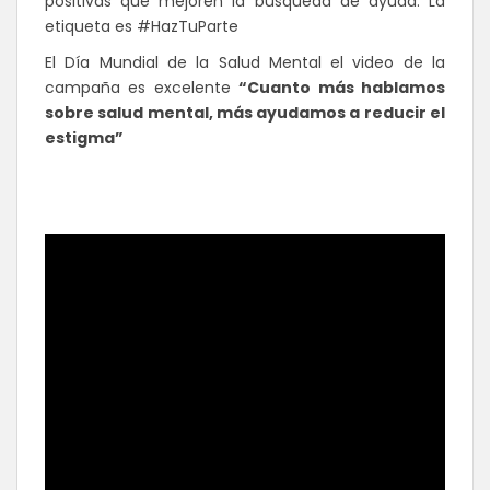
positivas que mejoren la búsqueda de ayuda. La
etiqueta es #HazTuParte
El Día Mundial de la Salud Mental el video de la
campaña es excelente
“
Cuanto más hablamos
sobre salud mental, más ayudamos a reducir el
estigma”