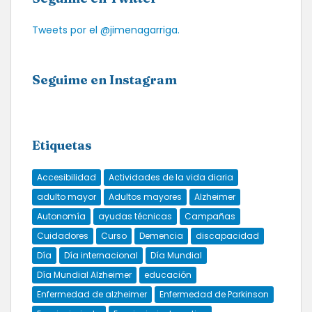
Tweets por el @jimenagarriga.
Seguime en Instagram
Etiquetas
Accesibilidad
Actividades de la vida diaria
adulto mayor
Adultos mayores
Alzheimer
Autonomía
ayudas técnicas
Campañas
Cuidadores
Curso
Demencia
discapacidad
Día
Día internacional
Día Mundial
Día Mundial Alzheimer
educación
Enfermedad de alzheimer
Enfermedad de Parkinson