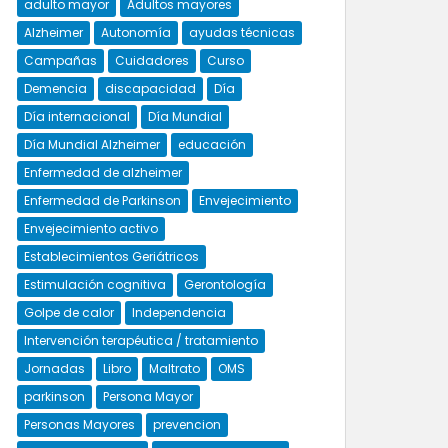
adulto mayor
Adultos mayores
Alzheimer
Autonomía
ayudas técnicas
Campañas
Cuidadores
Curso
Demencia
discapacidad
Día
Día internacional
Día Mundial
Día Mundial Alzheimer
educación
Enfermedad de alzheimer
Enfermedad de Parkinson
Envejecimiento
Envejecimiento activo
Establecimientos Geriátricos
Estimulación cognitiva
Gerontología
Golpe de calor
Independencia
Intervención terapéutica / tratamiento
Jornadas
Libro
Maltrato
OMS
parkinson
Persona Mayor
Personas Mayores
prevencion