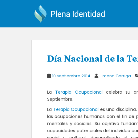
S
k
i
p
t
o
m
a
Día Nacional de la T
i
n
c
10 septiembre 2014
Jimena Garriga
o
n
La
Terapia Ocupacional
celebra su ani
t
Septiembre.
e
n
La
Terapia Ocupacional
es una disciplina,
t
las ocupaciones humanas con el fin de pre
mentales y sociales. Su objetivo fundam
capacidades potenciales del individuo co
social y cultural, desarrollando el