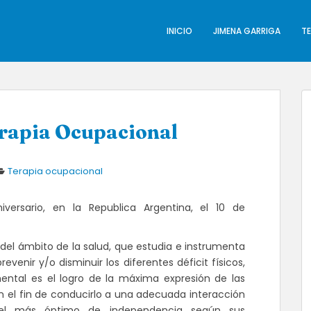
INICIO
JIMENA GARRIGA
T
erapia Ocupacional
Terapia ocupacional
versario, en la Republica Argentina, el 10 de
 del ámbito de la salud, que estudia e instrumenta
venir y/o disminuir los diferentes déficit físicos,
ental es el logro de la máxima expresión de las
n el fin de conducirlo a una adecuada interacción
 nivel más óptimo de independencia según sus