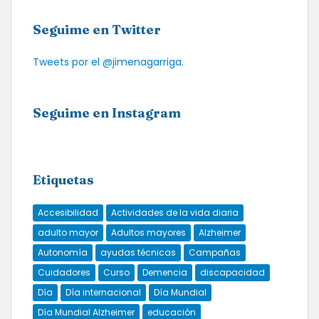
Seguime en Twitter
Tweets por el @jimenagarriga.
Seguime en Instagram
Etiquetas
Accesibilidad
Actividades de la vida diaria
adulto mayor
Adultos mayores
Alzheimer
Autonomía
ayudas técnicas
Campañas
Cuidadores
Curso
Demencia
discapacidad
Día
Día internacional
Día Mundial
Día Mundial Alzheimer
educación