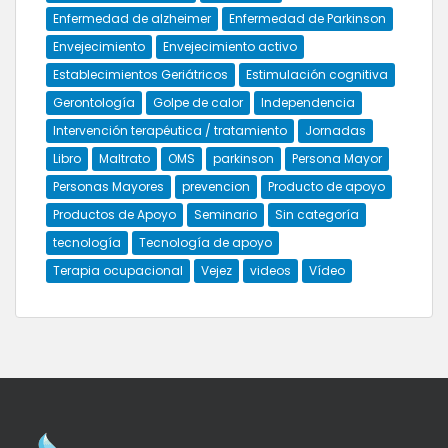
Enfermedad de alzheimer
Enfermedad de Parkinson
Envejecimiento
Envejecimiento activo
Establecimientos Geriátricos
Estimulación cognitiva
Gerontología
Golpe de calor
Independencia
Intervención terapéutica / tratamiento
Jornadas
Libro
Maltrato
OMS
parkinson
Persona Mayor
Personas Mayores
prevencion
Producto de apoyo
Productos de Apoyo
Seminario
Sin categoría
tecnología
Tecnología de apoyo
Terapia ocupacional
Vejez
videos
Vídeo