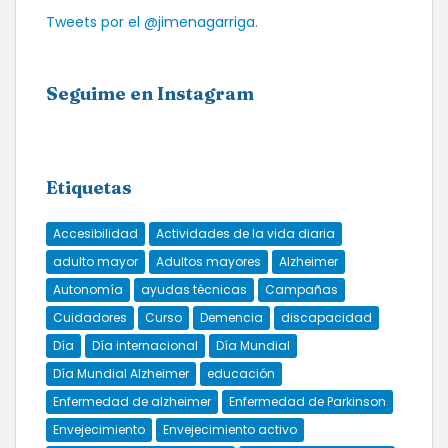
Tweets por el @jimenagarriga.
Seguime en Instagram
Etiquetas
Accesibilidad
Actividades de la vida diaria
adulto mayor
Adultos mayores
Alzheimer
Autonomía
ayudas técnicas
Campañas
Cuidadores
Curso
Demencia
discapacidad
Día
Día internacional
Día Mundial
Día Mundial Alzheimer
educación
Enfermedad de alzheimer
Enfermedad de Parkinson
Envejecimiento
Envejecimiento activo