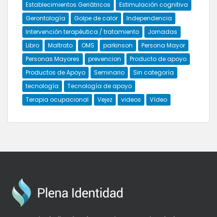
Establecimientos Geriátricos
Estimulación cognitiva
Gerontología
Golpe de calor
Independencia
Intervención terapéutica / tratamiento
Jornadas
Libro
Maltrato
OMS
parkinson
Persona Mayor
Personas Mayores
prevencion
Producto de apoyo
Productos de Apoyo
Seminario
Sin categoría
tecnología
Tecnología de apoyo
Terapia ocupacional
Vejez
videos
Vídeo