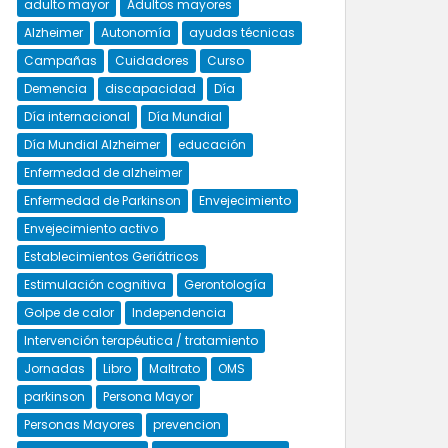
adulto mayor
Adultos mayores
Alzheimer
Autonomía
ayudas técnicas
Campañas
Cuidadores
Curso
Demencia
discapacidad
Día
Día internacional
Día Mundial
Día Mundial Alzheimer
educación
Enfermedad de alzheimer
Enfermedad de Parkinson
Envejecimiento
Envejecimiento activo
Establecimientos Geriátricos
Estimulación cognitiva
Gerontología
Golpe de calor
Independencia
Intervención terapéutica / tratamiento
Jornadas
Libro
Maltrato
OMS
parkinson
Persona Mayor
Personas Mayores
prevencion