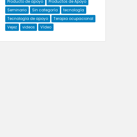
Producto de apoyo
Productos de Apoyo
Seminario
Sin categoría
tecnología
Tecnología de apoyo
Terapia ocupacional
Vejez
videos
Vídeo