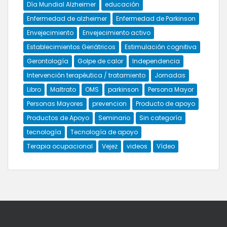
Día Mundial Alzheimer
educación
Enfermedad de alzheimer
Enfermedad de Parkinson
Envejecimiento
Envejecimiento activo
Establecimientos Geriátricos
Estimulación cognitiva
Gerontología
Golpe de calor
Independencia
Intervención terapéutica / tratamiento
Jornadas
Libro
Maltrato
OMS
parkinson
Persona Mayor
Personas Mayores
prevencion
Producto de apoyo
Productos de Apoyo
Seminario
Sin categoría
tecnología
Tecnología de apoyo
Terapia ocupacional
Vejez
videos
Vídeo