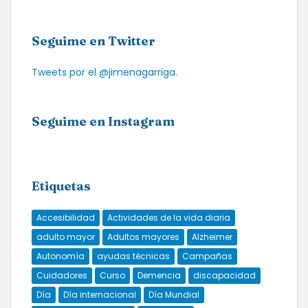
Seguime en Twitter
Tweets por el @jimenagarriga.
Seguime en Instagram
Etiquetas
Accesibilidad
Actividades de la vida diaria
adulto mayor
Adultos mayores
Alzheimer
Autonomía
ayudas técnicas
Campañas
Cuidadores
Curso
Demencia
discapacidad
Día
Día internacional
Día Mundial